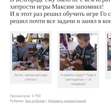
хитрости игры Максим запомнил!
И в этот раз решил обучить игре Го 
решил почти все задачи и занял в ко
Антон, смотри как надо
А грамоты будут? Тогда я
считать!
сам подпишу — за
поединок!
Просмотров: 3 753
Рубрика:
Без рубрики
|
Добавить комментарий